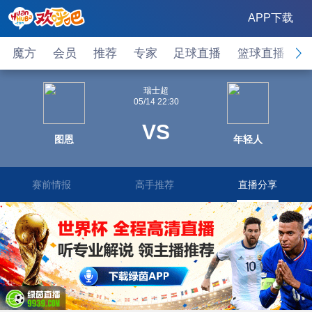
APP下载
魔方
会员
推荐
专家
足球直播
篮球直播
瑞士超
05/14 22:30
VS
图恩
年轻人
赛前情报
高手推荐
直播分享