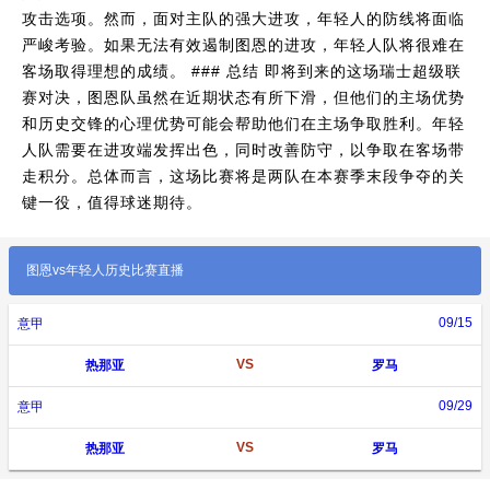
攻击选项。然而，面对主队的强大进攻，年轻人的防线将面临
严峻考验。如果无法有效遏制图恩的进攻，年轻人队将很难在
客场取得理想的成绩。 ### 总结 即将到来的这场瑞士超级联
赛对决，图恩队虽然在近期状态有所下滑，但他们的主场优势
和历史交锋的心理优势可能会帮助他们在主场争取胜利。年轻
人队需要在进攻端发挥出色，同时改善防守，以争取在客场带
走积分。总体而言，这场比赛将是两队在本赛季末段争夺的关
键一役，值得球迷期待。
图恩vs年轻人历史比赛直播
09/15
意甲
VS
热那亚
罗马
09/29
意甲
VS
热那亚
罗马