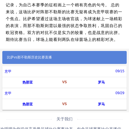
记录，为自己本赛季的征程画上一个稍有亮色的句号。 总的
来说，这场比萨对阵那不勒斯的比赛无疑将成为意甲联赛的一
个焦点。比萨希望通过这场主场收官战，为球迷献上一场精彩
的表演，而那不勒斯则需以最强的状态争取胜利，巩固自己的
欧冠资格。双方的对抗不仅是实力的较量，也是战意的比拼。
期待比赛当日，球场上能看到两队在绿茵场上的精彩对决。
比萨vs那不勒斯历史比赛直播
09/15
意甲
VS
热那亚
罗马
09/29
意甲
VS
热那亚
罗马
关于我们
欢呼吧为您提供高质量足球比分赛事动态，包含足球赛事比分直播信