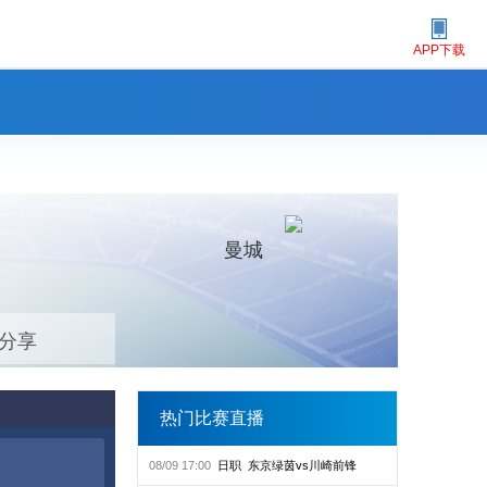
APP下载
曼城
分享
热门比赛直播
08/09 17:00
日职
东京绿茵vs川崎前锋