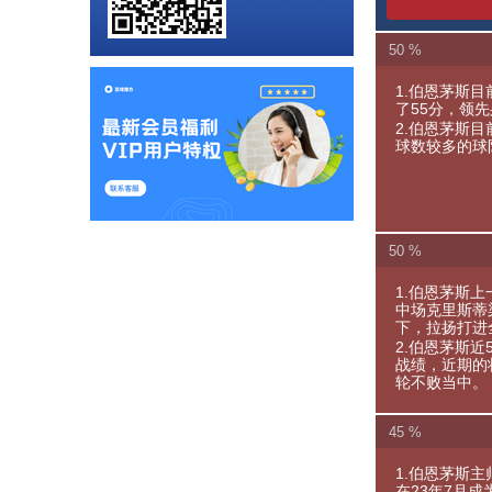
50 %
1.伯恩茅斯目
了55分，领
2.伯恩茅斯
球数较多的球
50 %
1.伯恩茅斯上
中场克里斯蒂
下，拉扬打进
2.伯恩茅斯近
战绩，近期的
轮不败当中。
45 %
1.伯恩茅斯
在23年7月