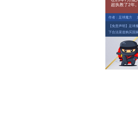
超执教了2年
作者：足球魔方
【免责声明】足球
下合法渠道购买国