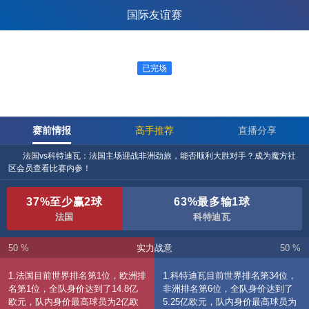
魔方列表
国际友谊赛
1
2
已完场
法国
科特迪瓦
06-05 03:10
赛前情报
高手推荐
直播分享
法国vs科特迪瓦：法国主场迎战非洲劲旅，能否顺利大胜对手？成为魔方社
区会员查看比赛内参！
37%至少赢2球
63%最多输1球
法国
科特迪瓦
50 %
实力战意
50 %
1.法国目前世界排名第1位，欧洲排
1.科特迪瓦目前世界排名第34位，
名第1位，全队身价达到了14.8亿
非洲排名第6位，全队身价达到了
欧元，队内身价最高球员为2亿欧
5.25亿欧元，队内身价最高球员为