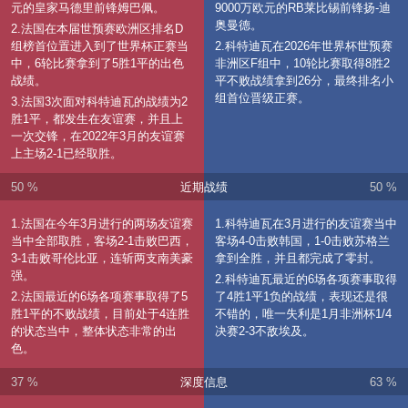
元的皇家马德里前锋姆巴佩。
9000万欧元的RB莱比锡前锋扬-迪
奥曼德。
2.法国在本届世预赛欧洲区排名D
组榜首位置进入到了世界杯正赛当
2.科特迪瓦在2026年世界杯世预赛
中，6轮比赛拿到了5胜1平的出色
非洲区F组中，10轮比赛取得8胜2
战绩。
平不败战绩拿到26分，最终排名小
组首位晋级正赛。
3.法国3次面对科特迪瓦的战绩为2
胜1平，都发生在友谊赛，并且上
一次交锋，在2022年3月的友谊赛
上主场2-1已经取胜。
50 %
近期战绩
50 %
1.法国在今年3月进行的两场友谊赛
1.科特迪瓦在3月进行的友谊赛当中
当中全部取胜，客场2-1击败巴西，
客场4-0击败韩国，1-0击败苏格兰
3-1击败哥伦比亚，连斩两支南美豪
拿到全胜，并且都完成了零封。
强。
2.科特迪瓦最近的6场各项赛事取得
2.法国最近的6场各项赛事取得了5
了4胜1平1负的战绩，表现还是很
胜1平的不败战绩，目前处于4连胜
不错的，唯一失利是1月非洲杯1/4
的状态当中，整体状态非常的出
决赛2-3不敌埃及。
色。
37 %
深度信息
63 %