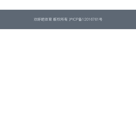
欢呼吧体育 版权所有
沪ICP备12016761号