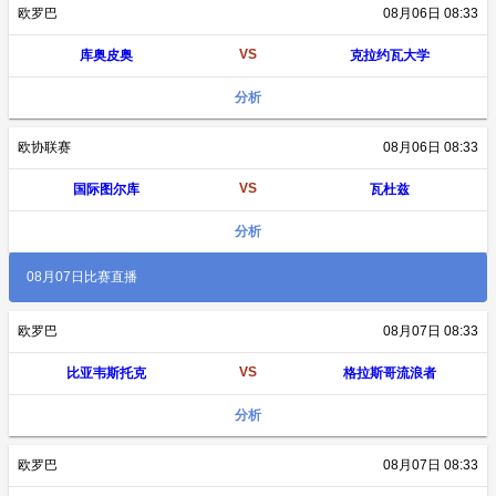
欧罗巴
08月06日 08:33
VS
库奥皮奥
克拉约瓦大学
分析
欧协联赛
08月06日 08:33
VS
国际图尔库
瓦杜兹
分析
08月07日比赛直播
欧罗巴
08月07日 08:33
VS
比亚韦斯托克
格拉斯哥流浪者
分析
欧罗巴
08月07日 08:33