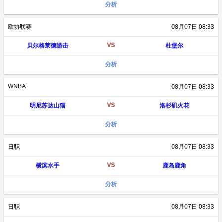
分析
欧协联赛
08月07日 08:33
VS
贝尔格莱德游击
杜堡尔
分析
WNBA
08月07日 08:33
VS
明尼苏达山猫
洛杉矶火花
分析
日职
08月07日 08:33
VS
横滨水手
鹿岛鹿角
分析
日职
08月07日 08:33