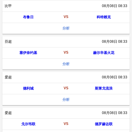
比甲
08月08日 08:33
VS
布鲁日
科特赖克
分析
芬超
08月08日 08:33
VS
塞伊奈约基
赫尔辛基火花
分析
爱超
08月08日 08:33
VS
德利城
斯莱戈流浪
分析
爱超
08月08日 08:33
VS
戈尔韦联
德罗赫达联