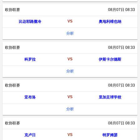
欧协联赛
08月07日 08:33
VS
比达耶路撒冷
奥地利维也纳
分析
欧协联赛
08月07日 08:33
VS
科罗拉
伊斯卡尔德斯
分析
欧协联赛
08月07日 08:33
VS
亚布洛
里加足球学校
分析
欧协联赛
08月07日 08:33
VS
克卢日
特罗姆瑟