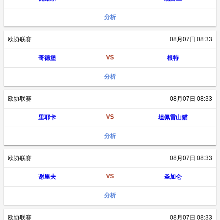
分析
欧协联赛
08月07日 08:33
VS
哥德堡
根特
分析
欧协联赛
08月07日 08:33
VS
里耶卡
坦佩雷山猫
分析
欧协联赛
08月07日 08:33
VS
谢里夫
圣加仑
分析
欧协联赛
08月07日 08:33