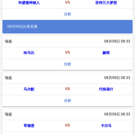
VS
华盛顿神秘人
亚特兰大梦想
分析
08月09日比赛直播
瑞超
08月09日 08:33
VS
哈马比
赫根
分析
瑞超
08月09日 08:33
VS
马尔默
代格福什
分析
瑞超
08月09日 08:33
VS
哥德堡
卡尔马