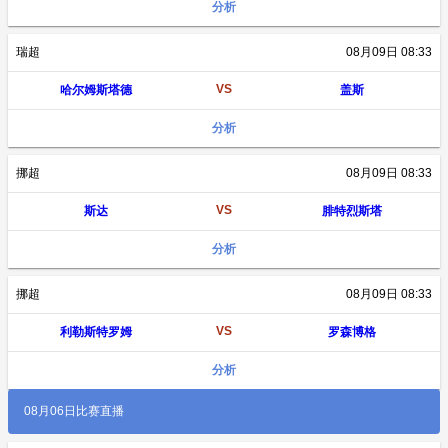
分析
瑞超
08月09日 08:33
VS
哈尔姆斯塔德
盖斯
分析
挪超
08月09日 08:33
VS
斯达
腓特烈斯塔
分析
挪超
08月09日 08:33
VS
利勒斯特罗姆
罗森博格
分析
08月06日比赛直播