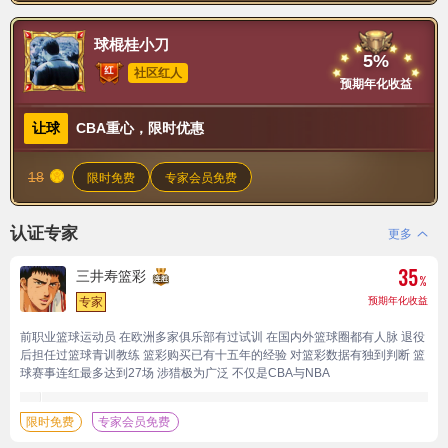
球棍桂小刀
5%
社区红人
预期年化收益
让球
CBA重心，限时优惠
18
限时免费
专家会员免费
认证专家
更多
三井寿篮彩
专家
预期年化收益
前职业篮球运动员 在欧洲多家俱乐部有过试训 在国内外篮球圈都有人脉 退役
后担任过篮球青训教练 篮彩购买已有十五年的经验 对篮彩数据有独到判断 篮
球赛事连红最多达到27场 涉猎极为广泛 不仅是CBA与NBA