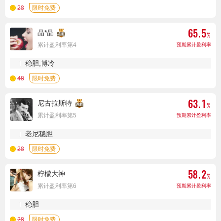
28
晶*晶
累计盈利率第4
预期累计盈利率
稳胆,博冷
48
尼古拉斯特
累计盈利率第5
预期累计盈利率
老尼稳胆
28
柠檬大神
累计盈利率第6
预期累计盈利率
稳胆
28