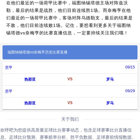
在他们最近的一场荷甲比赛中，福图纳锡塔德主场对阵兹沃
勒，最后的结果是战胜，他们目前连续胜1场。而奈梅亨在他
们最近的一场荷甲比赛中，客场对阵乌德勒支，最后的结果是
不敌，他们目前连续败1场。记住，要想看到更多关于福图纳
锡塔德vs奈梅亨的比赛直播信息，一定要持续关注我们哦！
福图纳锡塔德vs奈梅亨历史比赛直播
09/15
意甲
VS
热那亚
罗马
09/29
意甲
VS
热那亚
罗马
关于我们
欢呼吧为您提供高质量足球比分赛事动态，包含足球赛事比分直播信
息、足球比分预测、赛事赔率分析、胜平负数据、足球赛前情报数据、