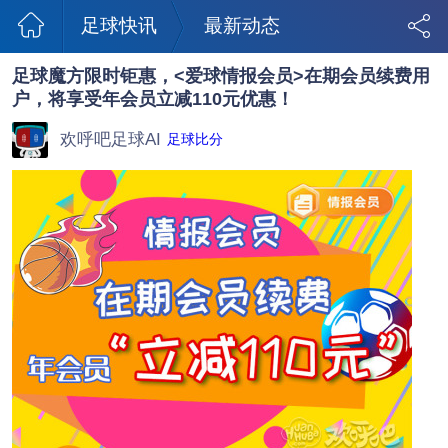
足球快讯
最新动态
足球魔方限时钜惠，<爱球情报会员>在期会员续费用
户，将享受年会员立减110元优惠！
欢呼吧足球AI
足球比分