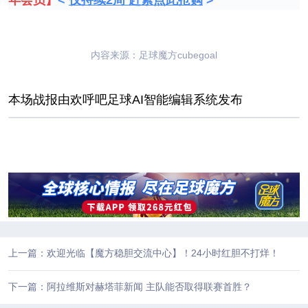
内容来源：足球魔方cubegoal
本场战报由欢呼吧足球AI智能编辑系统发布
上一篇：欢迎光临【魔方稳胆交流中心】！24小时红胆不打烊！
下一篇：阿拉维斯对赫塔菲新闻 主队能否取得联赛首胜？