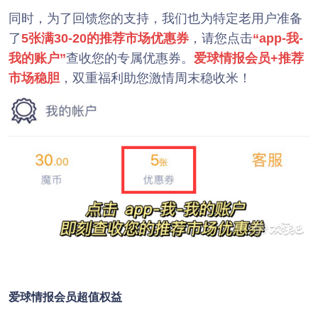
同时，为了回馈您的支持，我们也为特定老用户准备
了
5张满30-20的推荐市场优惠券
，请您点击
“app-我-
我的账户”
查收您的专属优惠券。
爱球情报会员+推荐
市场稳胆
，双重福利助您激情周末稳收米！
爱球情报会员超值权益