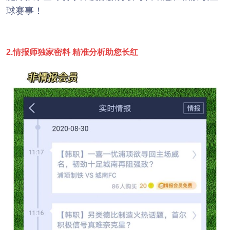
球赛事！
2.
情报师独家密料 精准分析助您长红