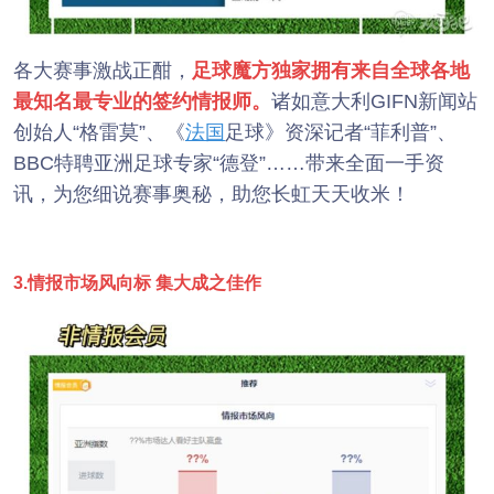
各大赛事激战正酣，
足球魔方独家拥有来自全球各地
最知名最专业的签约情报师。
诸如意大利GIFN新闻站
创始人“格雷莫”、《
法国
足球》资深记者“菲利普”、
BBC特聘亚洲足球专家“德登”……带来全面一手资
讯，为您细说赛事奥秘，助您长虹天天收米！
3.情报市场风向标 集大成之佳作