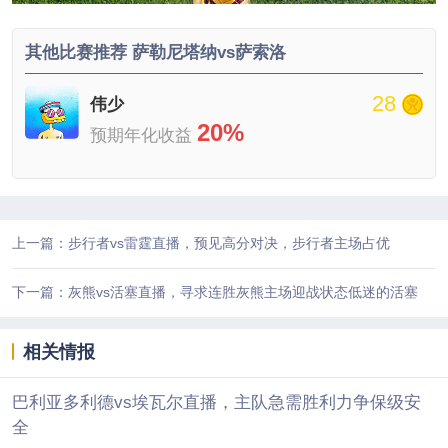
其他比赛推荐 萨勒尼塔纳vs萨索洛
28
伟少
20%
预期年化收益
上一篇：步行者vs雷霆直播，预见高分对决，步行者主场占优
下一篇：灰熊vs活塞直播，寻求连胜灰熊主场迎战状态低迷的活塞
相关情报
巴利亚多利德vs埃瓦尔直播，主队急需胜利力争保级安
全