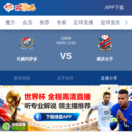
APP下载
魔方
会员
推荐
专家
足球直播
篮球直播
日联杯
09/08 13:00
VS
札幌冈萨多
横滨水手
赛前情报
高手推荐
直播分享