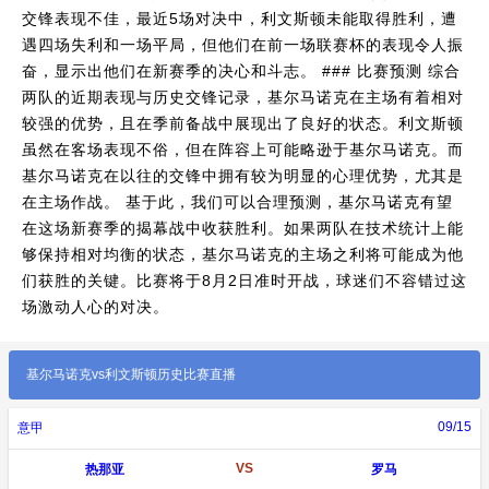
交锋表现不佳，最近5场对决中，利文斯顿未能取得胜利，遭
遇四场失利和一场平局，但他们在前一场联赛杯的表现令人振
奋，显示出他们在新赛季的决心和斗志。 ### 比赛预测 综合
两队的近期表现与历史交锋记录，基尔马诺克在主场有着相对
较强的优势，且在季前备战中展现出了良好的状态。利文斯顿
虽然在客场表现不俗，但在阵容上可能略逊于基尔马诺克。而
基尔马诺克在以往的交锋中拥有较为明显的心理优势，尤其是
在主场作战。 基于此，我们可以合理预测，基尔马诺克有望
在这场新赛季的揭幕战中收获胜利。如果两队在技术统计上能
够保持相对均衡的状态，基尔马诺克的主场之利将可能成为他
们获胜的关键。比赛将于8月2日准时开战，球迷们不容错过这
场激动人心的对决。
基尔马诺克vs利文斯顿历史比赛直播
09/15
意甲
VS
热那亚
罗马