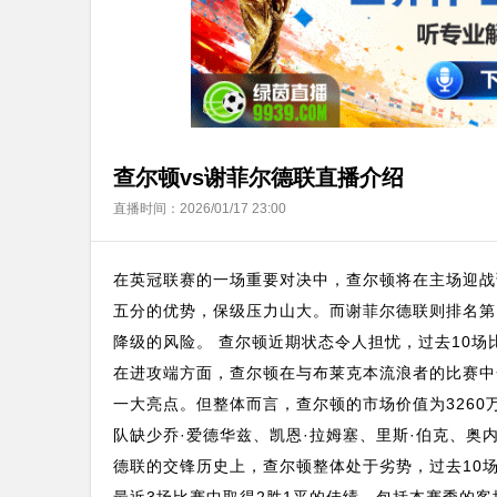
查尔顿vs谢菲尔德联直播介绍
直播时间：2026/01/17 23:00
在英冠联赛的一场重要对决中，查尔顿将在主场迎战
五分的优势，保级压力山大。而谢菲尔德联则排名第
降级的风险。 查尔顿近期状态令人担忧，过去10
在进攻端方面，查尔顿在与布莱克本流浪者的比赛中
一大亮点。但整体而言，查尔顿的市场价值为326
队缺少乔·爱德华兹、凯恩·拉姆塞、里斯·伯克、奥
德联的交锋历史上，查尔顿整体处于劣势，过去10
最近3场比赛中取得2胜1平的佳绩，包括本赛季的客