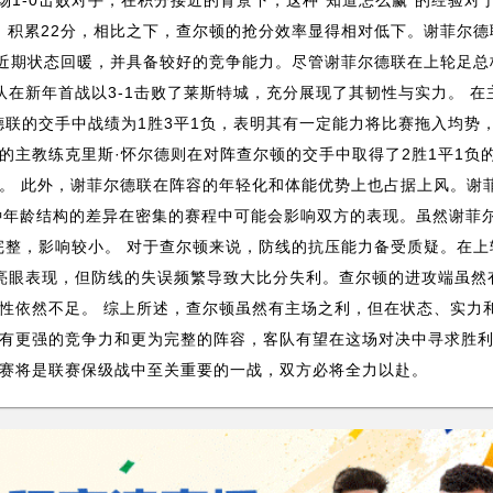
，积累22分，相比之下，查尔顿的抢分效率显得相对低下。谢菲尔德
，近期状态回暖，并具备较好的竞争能力。尽管谢菲尔德联在上轮足总
队在新年首战以3-1击败了莱斯特城，充分展现了其韧性与实力。 在
德联的交手中战绩为1胜3平1负，表明其有一定能力将比赛拖入均势
的主教练克里斯·怀尔德则在对阵查尔顿的交手中取得了2胜1平1负
。 此外，谢菲尔德联在阵容的年轻化和体能优势上也占据上风。谢
，这种年龄结构的差异在密集的赛程中可能会影响双方的表现。虽然谢菲
完整，影响较小。 对于查尔顿来说，防线的抗压能力备受质疑。在上
过亮眼表现，但防线的失误频繁导致大比分失利。查尔顿的进攻端虽然
性依然不足。 综上所述，查尔顿虽然有主场之利，但在状态、实力
有更强的竞争力和更为完整的阵容，客队有望在这场对决中寻求胜
赛将是联赛保级战中至关重要的一战，双方必将全力以赴。