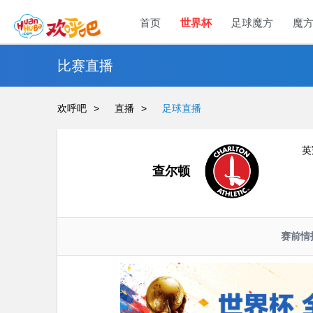
首页
世界杯
足球魔方
魔
比赛直播
欢呼吧
>
直播
>
足球直播
英冠
查尔顿
赛前情