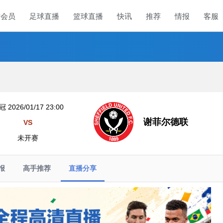
方会员
足球直播
篮球直播
快讯
推荐
情报
客服
 2026/01/17 23:00
谢菲尔德联
VS
未开赛
报
高手推荐
直播分享