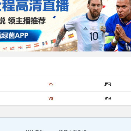
VS
罗马
VS
罗马