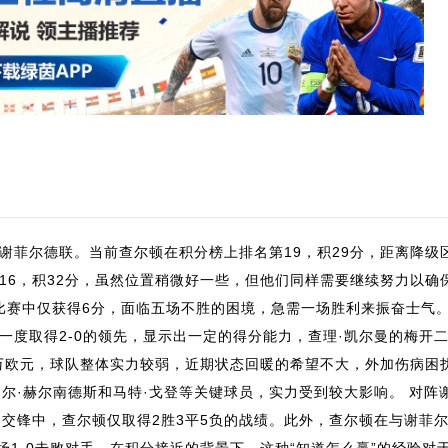
谢菲尔德联。当前查尔顿在积分榜上排名第19，积29分，距离降级
16，积32分，虽然位置稍微好一些，但他们同样需要继续努力以确
场比赛中仅获得6分，面临五场不胜的困境，急需一场胜利来振奋士气
一度取得2-0的领先，显示出一定的得分能力，查理·凯尔曼的梅开
0万欧元，球队整体实力较弱，近期状态回暖的希望不大，外加伤病困
内尔·赫尔南德斯和马特·戈登等关键球员，实力受到较大影响。 对阵
场交锋中，查尔顿仅取得2胜3平5负的战绩。此外，查尔顿在与谢菲
场1-0击败对手，在积分接近的背景下，这种“知道怎么赢”的经验对