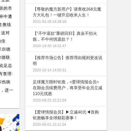
联的市
【尊敬的魔方新用户】请查收268元魔
方大礼包！一键开启收米人生！
杯中遭
2021-01-28 16:38:18
主教练
，这对
【“不中退款”重磅回归】真金不怕火
炼，不中何惧退款？！
的佳
2020-10-30 18:31:47
菲尔德
尔德联
【推荐市场公告】推荐理由规则更改说
明
轮足总
2020-10-14 14:00:31
有查理·
和伤病
足球魔方限时钜惠，<爱球情报会员>
在期会员续费用户，将享受年会员立减
利，进一
110元优惠
2020-09-25 15:21:04
【爱球情报会员】▶立减40元◀首购
钜惠畅享全球精彩赛事！
2020-09-01 10:11:24