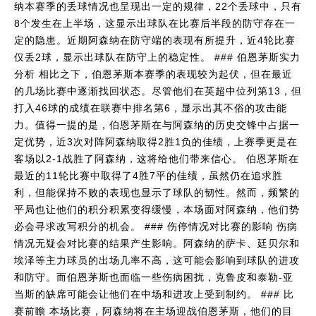
纳本赛季的丢球情况也呈现出一定的规律，22个丢球中，只有
8个发生在上半场，这显示出球队在比赛后半段的防守存在一
定的隐患。近期阿森纳在防守端的表现有所提升，近4轮比赛
仅丢2球，显示出球队在防守上的稳定性。 ### 伯恩茅斯实力
分析 相比之下，伯恩茅斯本赛季的表现较为起伏，但在最近
的几场比赛中逐渐找回状态。尽管他们在英超中位列第13，但
打入46球的成绩在联赛中排名第6，显示出其不俗的攻击能
力。值得一提的是，伯恩茅斯在与阿森纳的历史交锋中占据一
定优势，近3次对阵阿森纳取得2胜1负的佳绩，上赛季更是在
客场以2-1战胜了阿森纳，这将给他们带来信心。 伯恩茅斯在
最近的11轮比赛中取得了4胜7平的佳绩，虽然仍在追求胜
利，但能保持不败的表现也显示了球队的韧性。然而，频繁的
平局也让他们的积分积累变得缓慢，本场面对阿森纳，他们势
必会寻求改写积分的机会。 ### 伤停情况对比赛的影响 伤病
情况无疑会对比赛的结果产生影响。阿森纳的萨卡、廷贝尔和
埃泽等主力球员的出场几率不高，这可能会影响到球队的进攻
和防守。而伯恩茅斯也面临一些伤病困扰，克鲁皮和泰勒-亚
当斯的缺席可能会让他们在中场和进攻上受到制约。 ### 比
赛前瞻 本场比赛，阿森纳将在主场迎战伯恩茅斯，他们的目