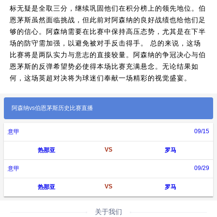
标无疑是全取三分，继续巩固他们在积分榜上的领先地位。伯
恩茅斯虽然面临挑战，但此前对阿森纳的良好战绩也给他们足
够的信心。阿森纳需要在比赛中保持高压态势，尤其是在下半
场的防守需加强，以避免被对手反击得手。 总的来说，这场
比赛将是两队实力与意志的直接较量。阿森纳的争冠决心与伯
恩茅斯的反弹希望势必使得本场比赛充满悬念。无论结果如
何，这场英超对决将为球迷们奉献一场精彩的视觉盛宴。
阿森纳vs伯恩茅斯历史比赛直播
09/15
意甲
VS
热那亚
罗马
09/29
意甲
VS
热那亚
罗马
关于我们