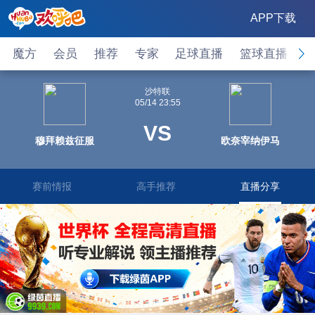
APP下载
魔方
会员
推荐
专家
足球直播
篮球直播
沙特联
05/14 23:55
VS
穆拜赖兹征服
欧奈宰纳伊马
赛前情报
高手推荐
直播分享