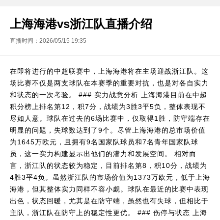
上海海港vs浙江队直播介绍
直播时间：2026/05/15 19:35
在即将进行的中超联赛中，上海海港将在主场迎战浙江队。这
场比赛不仅是两支球队在本赛季的重要对抗，也是对各自实力
和状态的一次考验。 ### 实力战意分析 上海海港目前在中超
积分榜上排名第12，积7分，战绩为3胜3平5负，整体表现不
尽如人意。球队在过去的6场比赛中，仅取得1胜，防守端存在
明显的问题，失球数达到了9个。尽管上海海港的总市场价值
为1645万欧元，且拥有9名国家队球员和7名青年国家队球
员，这一实力构建显示出他们的潜力和发展空间。 相对而
言，浙江队的状态较为稳定，目前排名第8，积10分，战绩为
4胜3平4负。虽然浙江队的市场价值为1373万欧元，低于上海
海港，但其整体实力同样不容小觑。球队在最近的比赛中表现
出色，状态回暖，尤其是在防守端，虽然也有失球，但相比于
主队，浙江队在防守上的稳定性更优。 ### 伤停与状态 上海