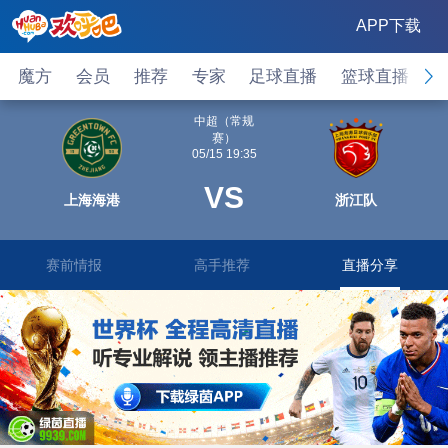
APP下载
魔方
会员
推荐
专家
足球直播
篮球直播
中超（常规
赛）
05/15 19:35
VS
上海海港
浙江队
赛前情报
高手推荐
直播分享