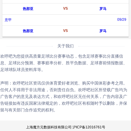
VS
热那亚
罗马
09/29
意甲
VS
热那亚
罗马
关于我们
欢呼吧为您提供高质量足球比分赛事动态，包含足球赛事比分直播信
息、足球比分预测、赛事赔率分析、胜平负数据、足球赛前情报数据、
足球球队球员资料库等。
声明：欢呼吧社区资讯仅供体育爱好者浏览、购买中国体彩参考之用。
任何人不得用于非法用途，否则责任自负。欢呼吧社区所登载广告均为
广告客户的意见及表达方式，和欢呼吧社区无任何关系，广告内容及广
告链接如有违反国家法律规定的，欢呼吧社区有权随时予以删除，并保
留与有关部门合作追究的权利。
上海魔方元数据科技有限公司
沪ICP备12016761号