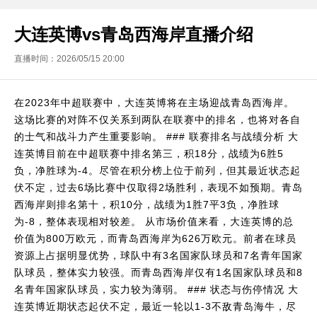
大连英博vs青岛西海岸直播介绍
直播时间：2026/05/15 20:00
在2023年中超联赛中，大连英博将在主场迎战青岛西海岸。
这场比赛的对阵不仅关系到两队在联赛中的排名，也将对各自
的士气和战斗力产生重要影响。 ### 联赛排名与战绩分析 大
连英博目前在中超联赛中排名第三，积18分，战绩为6胜5
负，净胜球为-4。尽管在积分榜上位于前列，但其最近状态起
伏不定，过去6场比赛中仅取得2场胜利，表现不如预期。青岛
西海岸则排名第十，积10分，战绩为1胜7平3负，净胜球
为-8，整体表现相对较差。 从市场价值来看，大连英博的总
价值为800万欧元，而青岛西海岸为626万欧元。前者在球员
资源上占据明显优势，球队中有3名国家队球员和7名青年国家
队球员，整体实力较强。而青岛西海岸仅有1名国家队球员和8
名青年国家队球员，实力较为薄弱。 ### 状态与伤停情况 大
连英博近期状态起伏不定，最近一轮以1-3不敌青岛海牛，尽