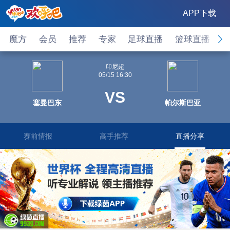
APP下载
魔方
会员
推荐
专家
足球直播
篮球直播
印尼超
05/15 16:30
VS
塞曼巴东
帕尔斯巴亚
赛前情报
高手推荐
直播分享