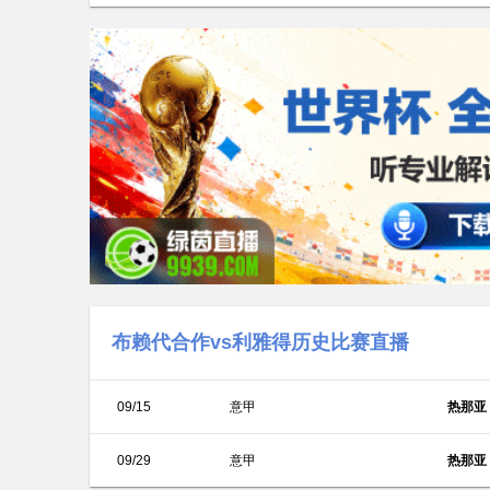
布赖代合作vs利雅得历史比赛直播
09/15
意甲
热那亚
09/29
意甲
热那亚