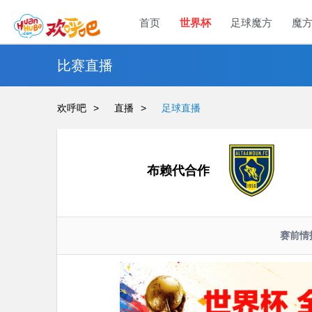
首页
世界杯
足球魔方
魔
比赛直播
欢呼吧
>
直播
>
足球直播
布赖代合作
赛前情