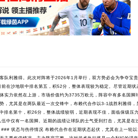
客队利雅得。此次对阵将于2026年1月举行，双方势必会为争夺宝
作**目前在沙地联中排名第五，积52分，整体表现较为稳定。尽管近期状
体实力依然在上游，市场价值约为3735万欧元，阵容中有多名国脚
势，尤其是在两队最近一次交锋中，布赖代合作以3-1战胜利雅得，
地联中排名第十，积26分，整体战绩较弱，近期表现不佳，面临保级压
，队伍中仅有一名国脚。近期的战绩让球队的士气受到打击，尤其是在
### 状态与伤停情况 布赖代合作在近期状态起伏，尤其在上一轮以1
无主要伤停情况，主力阵容完整，这对战术执行将是一个利好的消