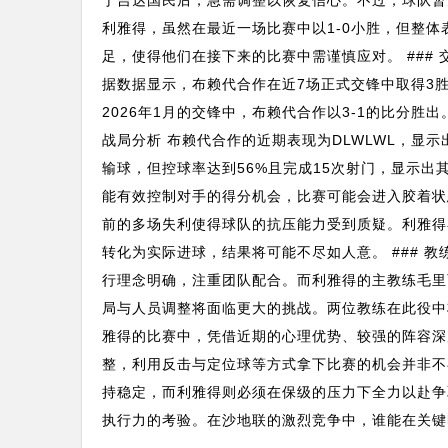
利雅得，虽然在最近一场比赛中以1-0小胜，但整
足，使得他们在接下来的比赛中需谨慎应对。 ###
据数据显示，布赖代合作在近7场正式交锋中取得3胜
2026年1月的交锋中，布赖代合作以3-1的比分胜
战局分析 布赖代合作的近期表现为DLWLWL，显
输球，但控球率达到56%且完成15次射门，显示
能有效控制对手的得分机会，比赛可能会进入胶着状态
前的多场失利使得球队的抗压能力受到质疑。利雅得
转化为实际进球，结果将可能不尽如人意。 ### 
行理念明确，注重团队配合。而利雅得的主教练毛里
局与人员调整将面临更大的挑战。两位教练在此役中将
雅得的比赛中，凭借近期的心理优势、较强的阵容深
整，利用反击与定位球等方式拿下比赛的机会并非不
持稳定，而利雅得则必须在保级的压力下全力以赴争
执行力的考验。在沙地联的激烈竞争中，谁能在关键