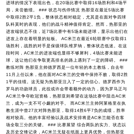
进球的情况下表现出色，在20场比赛中取得16场胜利和4场平
局，未尝败绩。 ### 状态与伤停情况 热那亚在最近5场比赛
中取得2胜2平1负，整体状态相对稳定，尤其是在面对争四球
队科莫时的表现，他们的战斗精神值得肯定。然而，热那亚的
进攻端状态不佳，近7场比赛中有5场未能进球，显示出他们在
进攻上存在着明显的短板。 AC米兰在最近6轮联赛中仅取得1
场胜利，战胜的对手是保级球队维罗纳，整体状态低迷。在这
段时间，AC米兰的进攻端也显得不够犀利，4场比赛未能进
球，这让他们在争取更高排名的路上遇到了一定的障碍。 ###
教练对阵 热那亚主帅德罗西是一位年轻的本土教练，自去年
11月上任以来，他在面对AC米兰的交锋中保持不败，取得2胜
1平的佳绩。这无疑为热那亚注入了一定的信心。德罗西作为
罗马的功勋球员，此役或许会带着额外的动力，因为罗马正与
AC米兰争夺欧冠资格，热那亚则希望在这场比赛中阻击AC米
兰，成为一支不可小觑的对手。 而AC米兰主帅阿莱格里在执
教生涯中曾27次对阵热那亚，取得14胜6平7负的成绩，胜率
相对较高。他的丰富经验以及战术安排将是AC米兰能否在客
场全取三分的关键。 ### 比赛展望 综合两队的实力、状态以
及历史交锋记录，AC米兰无疑在纸面上更具优势，但热那亚