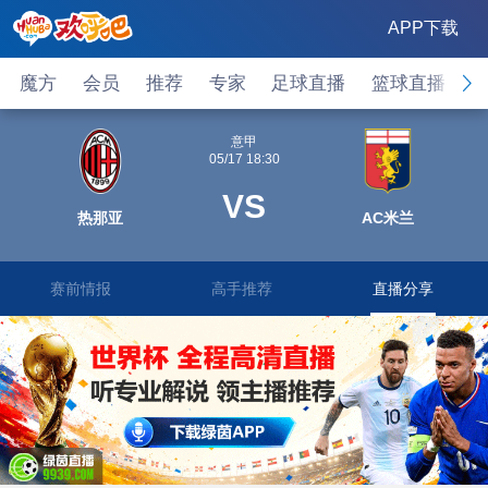
APP下载
魔方
会员
推荐
专家
足球直播
篮球直播
意甲
05/17 18:30
VS
热那亚
AC米兰
赛前情报
高手推荐
直播分享