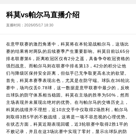
科莫vs帕尔马直播介绍
直播时间：2026/05/17 18:30
在意甲联赛的激烈角逐中，科莫将在本轮迎战帕尔马，这场比
赛的结果将对两队的后续赛季产生重要影响。科莫目前以65分
排名联赛第6，距离欧冠区仅有2分之遥，具备争夺欧冠资格的
强烈战意。而帕尔马则在联赛中排名第13，42分的积分让他
们与降级区保持安全距离，但似乎已无争取更高名次的欲望。
首先，科莫本赛季表现出色，尤其是在防守端。球队在36轮比
赛中，场均仅丢0.78球，这一数据是意甲联赛中最少的，反映
出球队的防守体系相当稳固。科莫在主场的胜率为50%，然而
主场表现并未展现出绝对的优势。在与帕尔马的交锋历史上，
科莫的战绩并不理想，近10次交手中仅取得2场胜利，帕尔马
则取得3胜5平的不败战绩，这将是一项不容忽视的心理优势。
在状态方面，科莫近期表现回暖，近3轮联赛中取得2胜1平的
不败记录，并且在这3场比赛中实现了零封，显示出球队的防