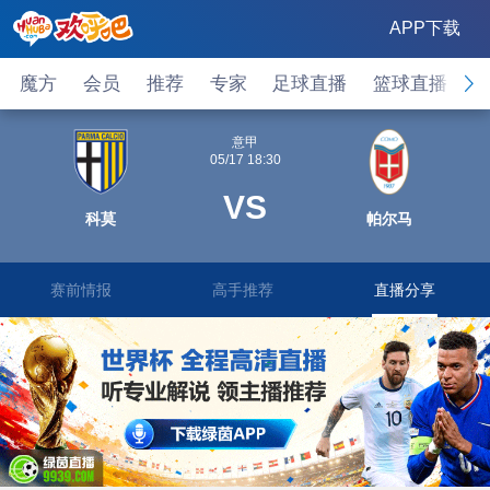
APP下载
魔方
会员
推荐
专家
足球直播
篮球直播
意甲
05/17 18:30
VS
科莫
帕尔马
赛前情报
高手推荐
直播分享