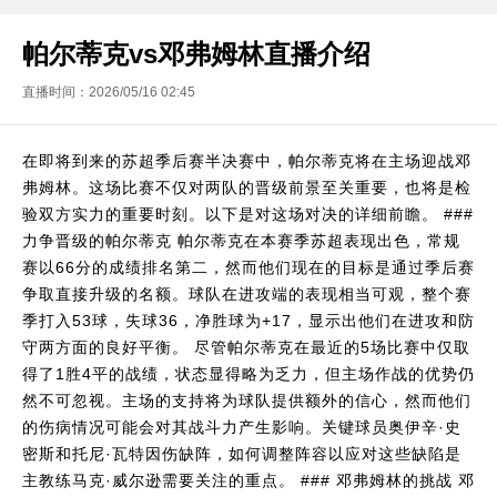
帕尔蒂克vs邓弗姆林直播介绍
直播时间：2026/05/16 02:45
在即将到来的苏超季后赛半决赛中，帕尔蒂克将在主场迎战邓
弗姆林。这场比赛不仅对两队的晋级前景至关重要，也将是检
验双方实力的重要时刻。以下是对这场对决的详细前瞻。 ###
力争晋级的帕尔蒂克 帕尔蒂克在本赛季苏超表现出色，常规
赛以66分的成绩排名第二，然而他们现在的目标是通过季后赛
争取直接升级的名额。球队在进攻端的表现相当可观，整个赛
季打入53球，失球36，净胜球为+17，显示出他们在进攻和防
守两方面的良好平衡。 尽管帕尔蒂克在最近的5场比赛中仅取
得了1胜4平的战绩，状态显得略为乏力，但主场作战的优势仍
然不可忽视。主场的支持将为球队提供额外的信心，然而他们
的伤病情况可能会对其战斗力产生影响。关键球员奥伊辛·史
密斯和托尼·瓦特因伤缺阵，如何调整阵容以应对这些缺陷是
主教练马克·威尔逊需要关注的重点。 ### 邓弗姆林的挑战 邓