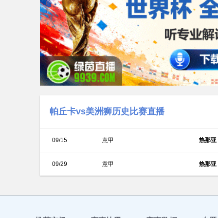
帕丘卡vs美洲狮历史比赛直播
09/15
意甲
热那亚
09/29
意甲
热那亚