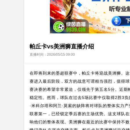
帕丘卡vs美洲狮直播介绍
直播时间：2026/05/15 09:00
在即将到来的墨超联赛中，帕丘卡将迎战美洲狮。这
赛进入最后阶段，双方的战意可谓相当强烈，值得球迷
赛决赛的希望非常紧迫，仅领先于第五名5分。近期
稳定性。然而，球队在过去5场比赛中仅取得2胜3
·米科尔塔和阿兰·莫索的缺阵将对球队的整体实力产
联赛第一，已经锁定季后赛的主场优势。这支球队在
响他们的整体表现。美洲狮在最近的比赛中保持不败，
锋记录** 在历史交锋方面，帕丘卡与美洲狮过往交