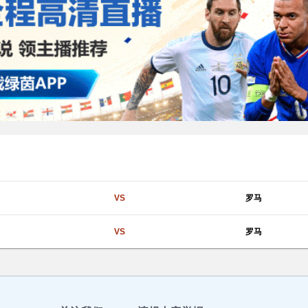
VS
罗马
VS
罗马