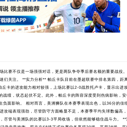
场比赛不仅是一场强强对话，更是两队争夺季后赛名额的重要战役
们关注。 **实力分析** 帕丘卡队目前在墨超联赛中排名第四，距
帕丘卡的进攻能力相对较强，上场比赛以2-0战胜托卢卡，显示出进
负的战绩，状态起伏不定。此外，帕丘卡的阵容深度受到伤病影响，安
生负面影响。 相对而言，美洲狮队在本赛季表现出色，以36分的佳
进攻端表现强劲，尽管防守方面略显不足，本赛季平均失球数偏高
尽管与美洲队的比赛以3-3平局收场，但依然能够稳住战斗力。 **
锋记录非常均衡，双方在68场正式比赛中各赢得20场，平局28场。