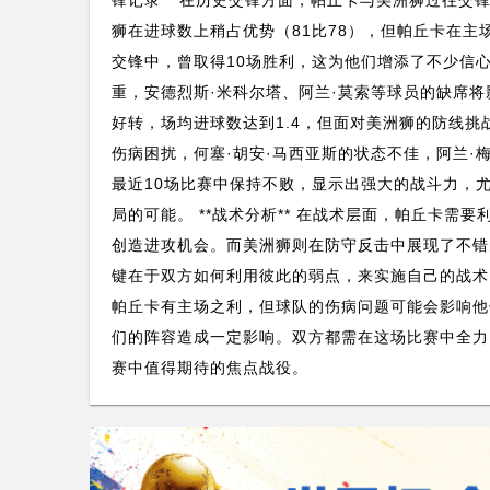
狮在进球数上稍占优势（81比78），但帕丘卡在
交锋中，曾取得10场胜利，这为他们增添了不少信心
重，安德烈斯·米科尔塔、阿兰·莫索等球员的缺席
好转，场均进球数达到1.4，但面对美洲狮的防线
伤病困扰，何塞·胡安·马西亚斯的状态不佳，阿兰
最近10场比赛中保持不败，显示出强大的战斗力，
局的可能。 **战术分析** 在战术层面，帕丘卡
创造进攻机会。而美洲狮则在防守反击中展现了不错
键在于双方如何利用彼此的弱点，来实施自己的战术。
帕丘卡有主场之利，但球队的伤病问题可能会影响他
们的阵容造成一定影响。双方都需在这场比赛中全力
赛中值得期待的焦点战役。