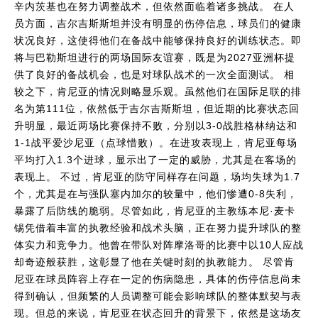
辛内茨基也在努力调整战术，但依然面临着诸多挑战。 在人
员方面，吉尔吉斯斯坦并没有明显的伤停信息，球员们的健康
状况良好，这使得他们在备战中能够保持良好的训练状态。即
将与巴勒斯坦进行的两场国际友谊赛，既是为2027亚洲杯提
供了良好的备战机会，也是对球队战术的一次全面测试。 相
较之下，肯尼亚的情况则略显乐观。虽然他们在国际足联的排
名为第111位，依然低于吉尔吉斯斯坦，但近期的比赛状态回
升明显，最近两场比赛保持不败，分别以3-0战胜格林纳达和
1-1战平爱沙尼亚（点球惜败）。在进攻表现上，肯尼亚每场
平均打入1.3个进球，显示出了一定的威胁，尤其是在客场的
表现上。 不过，肯尼亚的防守同样存在问题，场均失球为1.7
个，尤其是在与强队塞内加尔的较量中，他们惨遭0-8失利，
暴露了后防线的脆弱。尽管如此，肯尼亚的主教练本尼·麦卡
锡凭借着丰富的执教经验和战术头脑，正在努力提升球队的整
体实力和竞争力。他曾在带队对阵摩洛哥的比赛中以10人应战
却奇迹般获胜，这彰显了他在关键时刻的执教能力。 尽管肯
尼亚在球员阵容上存在一定的伤病隐患，具体的伤停信息尚未
得到确认，但频繁的人员调整可能会影响球队的整体默契与表
现。但总的来说，肯尼亚在状态回升的背景下，依然是这场友