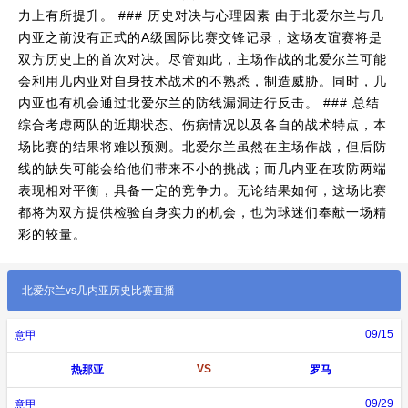
力上有所提升。 ### 历史对决与心理因素 由于北爱尔兰与几
内亚之前没有正式的A级国际比赛交锋记录，这场友谊赛将是
双方历史上的首次对决。尽管如此，主场作战的北爱尔兰可能
会利用几内亚对自身技术战术的不熟悉，制造威胁。同时，几
内亚也有机会通过北爱尔兰的防线漏洞进行反击。 ### 总结
综合考虑两队的近期状态、伤病情况以及各自的战术特点，本
场比赛的结果将难以预测。北爱尔兰虽然在主场作战，但后防
线的缺失可能会给他们带来不小的挑战；而几内亚在攻防两端
表现相对平衡，具备一定的竞争力。无论结果如何，这场比赛
都将为双方提供检验自身实力的机会，也为球迷们奉献一场精
彩的较量。
北爱尔兰vs几内亚历史比赛直播
09/15
意甲
VS
热那亚
罗马
09/29
意甲