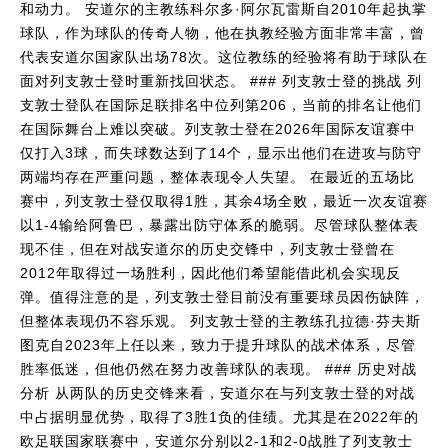
和动力。 安道尔的主教练科尔多·阿尔瓦雷斯自2010年起执掌
球队，作为球队的传奇人物，他在执教经验方面非常丰富，曾
代表安道尔国家队出场78次。这位教练的经验将有助于球队在
面对列支敦士登时重新找回状态。 ### 列支敦士登的挑战 列
支敦士登队在国际足联排名中位列第206，当前的排名让他们
在国际舞台上难以突破。列支敦士登在2026年国际友谊赛中
仅打入3球，而失球数达到了14个，显示出他们在进攻与防守
两端均存在严重问题，整体表现令人失望。 在最近的五场比
赛中，列支敦士登仅取得1胜，其余4场全败，最近一次友谊赛
以1-4输给阿鲁巴，暴露出防守体系的脆弱。尽管球队整体表
现不佳，但在对战安道尔的历史交锋中，列支敦士登曾在
2012年取得过一场胜利，因此他们希望能借此机会实现反
弹。值得注意的是，列支敦士登目前没有重要球员因伤缺阵，
但整体表现仍不容乐观。 列支敦士登的主教练孔拉德·芬夫斯
图克自2023年上任以来，致力于提升球队的战术体系，尽管
胜率低迷，但他仍然在努力改善球队的表现。 ### 历史对战
分析 从两队的历史交锋来看，安道尔在与列支敦士登的对战
中占据明显优势，取得了3胜1负的佳绩。尤其是在2022年的
欧足联国家联赛中，安道尔分别以2-1和2-0战胜了列支敦士