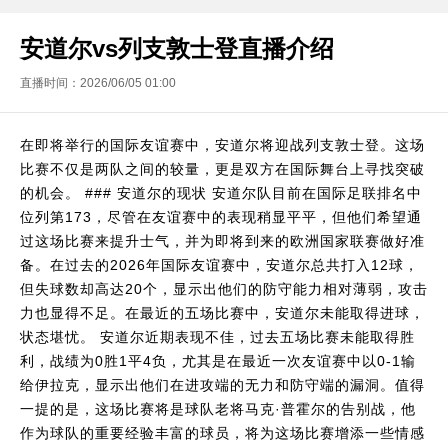
安道尔vs列支敦士登直播介绍
直播时间：2026/06/05 01:00
在即将举行的国际友谊赛中，安道尔将迎战列支敦士登。这场
比赛不仅是两队之间的较量，更是双方在国际舞台上寻找突破
的机会。 ### 安道尔的现状 安道尔队目前在国际足联排名中
位列第173，尽管在友谊赛中的表现稍显平平，但他们希望通
过这场比赛来提升士气，并为即将到来的欧洲国家联赛做好准
备。在过去的2026年国际友谊赛中，安道尔总共打入12球，
但失球数却高达20个，显示出他们的防守能力相对薄弱，攻击
力也显得不足。在最近的五场比赛中，安道尔未能取得进球，
状态堪忧。 安道尔近期表现不佳，过去五场比赛未能取得胜
利，战绩为0胜1平4负，尤其是在最近一次友谊赛中以0-1输
给伊拉克，显示出他们在进攻端的无力和防守端的漏洞。值得
一提的是，这场比赛将是球队老将马克·普霍尔的告别战，他
作为球队的重要经验丰富的球员，将为这场比赛增添一些情感