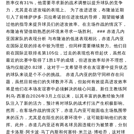
胜率仅有31%，他需要寻求新的战术调整以提升球队的竞争
力，尤其是在进攻端的表现上。 为了改进进攻，布隆迪近期
引入了前锋萨伊多·贝拉希诺担任进攻线的导师，期望能够通
过他的指导来提升球员们的进攻效率。在主场作战的情况下，
布隆迪有望借助熟悉的环境来寻求一场胜利。 ### 赤道几内
亚国家队的表现分析 与布隆迪的低迷表现相比，赤道几内亚
在国际足联的排名中较为理想，但同样需要继续努力。他们目
前在国际足联排名第105位，过去的表现也有些起伏，虽然在
最近的比赛中取得了1胜1平的成绩，但进攻效率却并不理想，
场均仅能进0.82球，这对于一支希望寻求在友谊赛中提升状态
的球队来说是个不小的挑战。 赤道几内亚的防守同样存在问
题，虽然目前他们的失球数并不高，但如何有效提高进攻效率
将是他们在本场友谊赛中必须解决的核心问题。新任主教练阿
利乌·西塞自2026年3月上任以来，以其丰富的执教经验为球
队注入了新的活力，预计将对球队的战术打法产生积极影响。
然而，在客场作战的情况下，赤道几内亚可能面临主场氛围带
来的压力，尤其是在陌生的比赛环境中，这可能影响他们的发
挥。此外，赤道几内亚还有两名球员因违规行为被禁赛，分别
是卡洛斯·阿卡波·马丁内斯和何塞特·米兰达·博哈乔，这对球