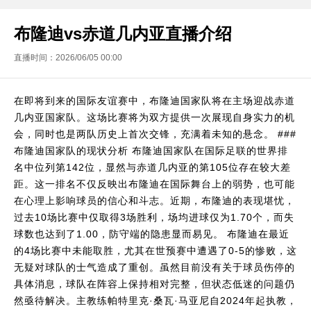
布隆迪vs赤道几内亚直播介绍
直播时间：2026/06/05 00:00
在即将到来的国际友谊赛中，布隆迪国家队将在主场迎战赤道
几内亚国家队。这场比赛将为双方提供一次展现自身实力的机
会，同时也是两队历史上首次交锋，充满着未知的悬念。 ###
布隆迪国家队的现状分析 布隆迪国家队在国际足联的世界排
名中位列第142位，显然与赤道几内亚的第105位存在较大差
距。这一排名不仅反映出布隆迪在国际舞台上的弱势，也可能
在心理上影响球员的信心和斗志。近期，布隆迪的表现堪忧，
过去10场比赛中仅取得3场胜利，场均进球仅为1.70个，而失
球数也达到了1.00，防守端的隐患显而易见。 布隆迪在最近
的4场比赛中未能取胜，尤其在世预赛中遭遇了0-5的惨败，这
无疑对球队的士气造成了重创。虽然目前没有关于球员伤停的
具体消息，球队在阵容上保持相对完整，但状态低迷的问题仍
然亟待解决。主教练帕特里克·桑瓦·马亚尼自2024年起执教，