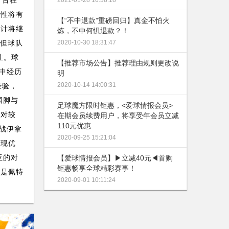
2021-01-28 16:38:18
整性将有
【“不中退款”重磅回归】真金不怕火
预计将继
炼，不中何惧退款？！
，但球队
2020-10-30 18:31:47
性。球
【推荐市场公告】推荐理由规则更改说
战中经历
明
2020-10-14 14:00:31
经验，
国脚与
足球魔方限时钜惠，<爱球情报会员>
相对较
在期会员续费用户，将享受年会员立减
110元优惠
迎战伊拿
2020-09-25 15:21:04
表现优
亚的对
【爱球情报会员】▶立减40元◀首购
钜惠畅享全球精彩赛事！
其是佩特
2020-09-01 10:11:24