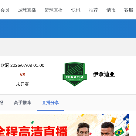
方会员
足球直播
篮球直播
快讯
推荐
情报
客服
欧冠 2026/07/09 01:00
伊拿迪亚
VS
未开赛
报
高手推荐
直播分享