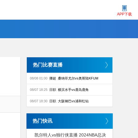
APP下载
热门比赛直播
08/08 01:00
挪超
桑纳菲尤尔vs奥斯陆KFUM
08/07 18:25
日职
横滨水手vs鹿岛鹿角
08/07 18:30
日职
大阪钢巴vs浦和红钻
热门快讯
凯尔特人vs独行侠直播 2024NBA总决