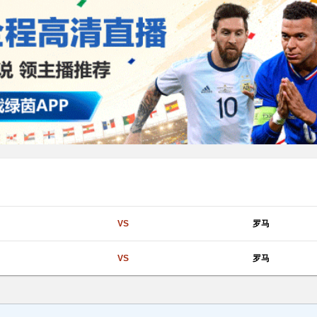
VS
罗马
VS
罗马