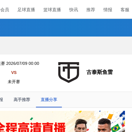
方会员
足球直播
篮球直播
快讯
推荐
情报
客服
 2026/07/09 00:00
古泰斯鱼雷
VS
未开赛
报
高手推荐
直播分享