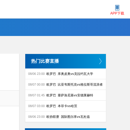
APP下载
热门比赛直播
08/06 23:00
欧罗巴
库奥皮奥vs克拉约瓦大学
08/07 00:00
欧罗巴
比亚韦斯托克vs格拉斯哥流浪者
08/07 01:45
欧罗巴
塞萨洛尼基vs安德莱赫特
08/07 03:00
欧罗巴
本菲卡vs哈茨
08/06 23:00
欧协联赛
国际图尔库vs瓦杜兹