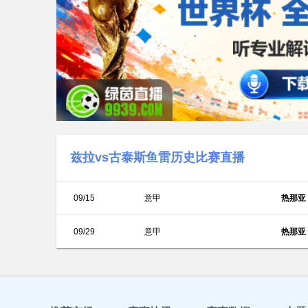
兹拉vs古泰斯鱼雷历史比赛直播
09/15
意甲
热那亚
09/29
意甲
热那亚