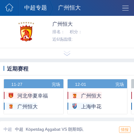
澳超球队
中超专题
广州恒大
广州恒大
排名：
积分：
近6场战绩:
近期赛程
11-27
完场
12-01
完场
河北华夏幸福
广州恒大
广州恒大
上海申花
中超
中超 Köpetdag Aşgabat VS 朗斯B队
情报