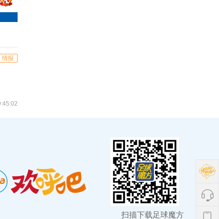
情报
:45:02
扫描下载足球魔方