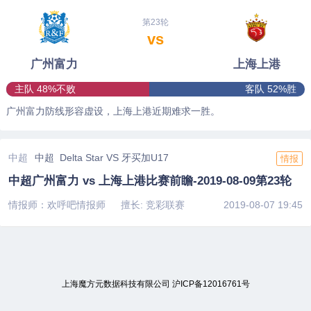
第23轮
vs
广州富力
上海上港
主队 48%不败
客队 52%胜
广州富力防线形容虚设，上海上港近期难求一胜。
中超
中超 Delta Star VS 牙买加U17
情报
中超广州富力 vs 上海上港比赛前瞻-2019-08-09第23轮
情报师：欢呼吧情报师
擅长: 竞彩联赛
2019-08-07 19:45
上海魔方元数据科技有限公司
沪ICP备12016761号