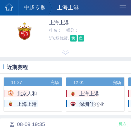
澳超球队
中超专题
上海上港
上海上港
排名：
积分：
负
负
近6场战绩:
近期赛程
11-27
完场
12-01
完场
北京人和
上海上港
上海上港
深圳佳兆业
08-09 19:35
魔方