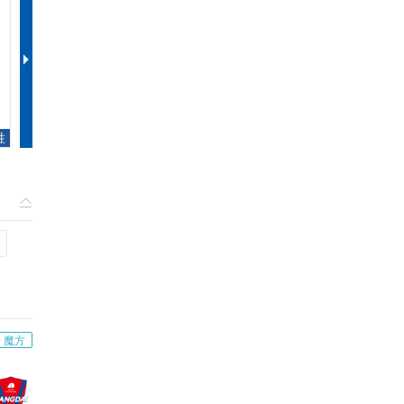
第2轮
第3轮
VS
VS
上海上港
江苏苏宁
河北华夏幸福
胜
主队51%胜
客队49%不败
主队47%不败
魔方