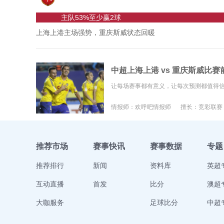
主队53%至少赢2球
上海上港主场强势，重庆斯威状态回暖
中超上海上港 vs 重庆斯威比赛前瞻-
让每场赛事都有意义，让每次预测都值得
情报师：欢呼吧情报师
擅长：竞彩联赛
推荐市场
赛事快讯
赛事数据
专题
推荐排行
新闻
资料库
英超
互动直播
首发
比分
澳超
大咖服务
足球比分
中超