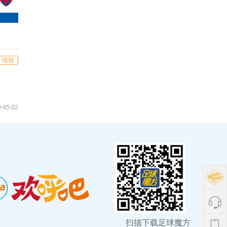
情报
:45:02
扫描下载足球魔方