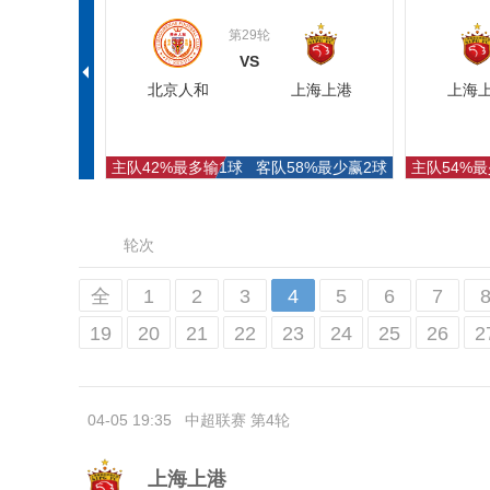
第29轮
VS
北京人和
上海上港
上海
主队42%最多输1球
客队58%最少赢2球
主队54%最
轮次
全
1
2
3
4
5
6
7
19
20
21
22
23
24
25
26
2
04-05 19:35
中超联赛 第4轮
上海上港