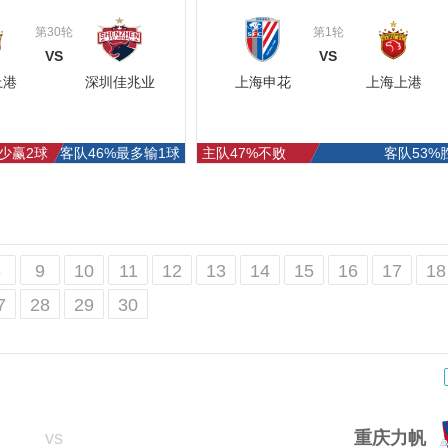
第30轮
第1轮
VS
VS
上港
深圳佳兆业
上海申花
上海上港
少赢2球
客队46%最多输1球
主队47%不败
客队53%
8
9
10
11
12
13
14
15
16
17
18
7
28
29
30
重庆力帆
vs