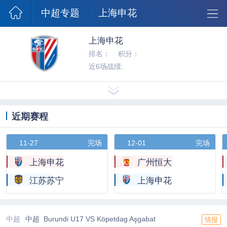
澳超球队
中超专题
上海申花
上海申花
排名：
积分：
近6场战绩:
近期赛程
11-27
完场
12-01
完场
上海申花
广州恒大
江苏苏宁
上海申花
中超
中超 Burundi U17 VS Köpetdag Aşgabat
情报