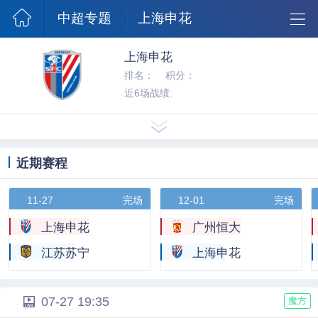
澳超球队
中超专题
上海申花
上海申花
排名：
积分：
近6场战绩:
近期赛程
11-27
完场
12-01
完场
上海申花
广州恒大
江苏苏宁
上海申花
07-27 19:35
魔方