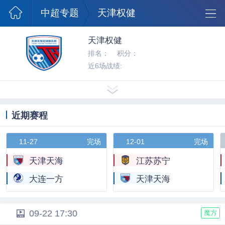
澳超球队
中超专题
天津权健
天津权健
排名：
积分：
近6场战绩:
近期赛程
11-27
完场
12-01
完场
天津天海
江苏苏宁
大连一方
天津天海
09-22 17:30
魔方