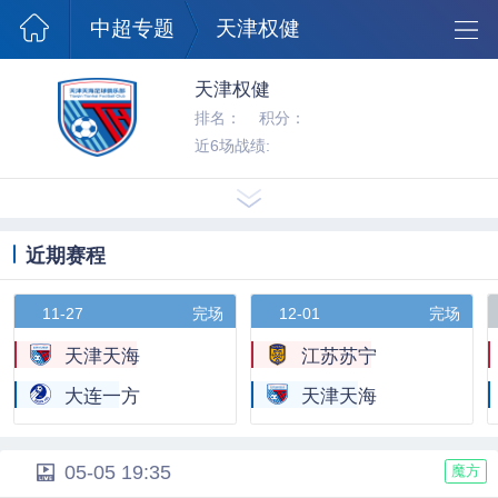
澳超球队
中超专题
天津权健
天津权健
排名：
积分：
近6场战绩:
近期赛程
11-27
完场
12-01
完场
天津天海
江苏苏宁
大连一方
天津天海
05-05 19:35
魔方