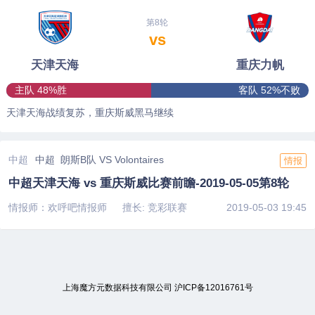
第8轮
vs
天津天海
重庆力帆
主队 48%胜
客队 52%不败
天津天海战绩复苏，重庆斯威黑马继续
中超
中超 朗斯B队 VS Volontaires
情报
中超天津天海 vs 重庆斯威比赛前瞻-2019-05-05第8轮
情报师：欢呼吧情报师
擅长: 竞彩联赛
2019-05-03 19:45
上海魔方元数据科技有限公司
沪ICP备12016761号