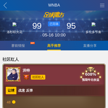
WNBA
99
95
已完场
洛杉矶火花
多伦多节奏
05-16 10:00
赛前情报
高手推荐
直播分享
社区红人
洪特
608%
社区红人
预期年化收益
让球
战意 反弹
48