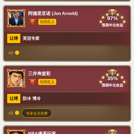
阿德里亚诺 (Jon Arnold)
97%
社区红人
预期年化收益
让球
英冠专家
48
三井寿篮彩
35%
社区红人
预期年化收益
让球
防冷 博冷
48
专家会员免费
NBA佛系玩家