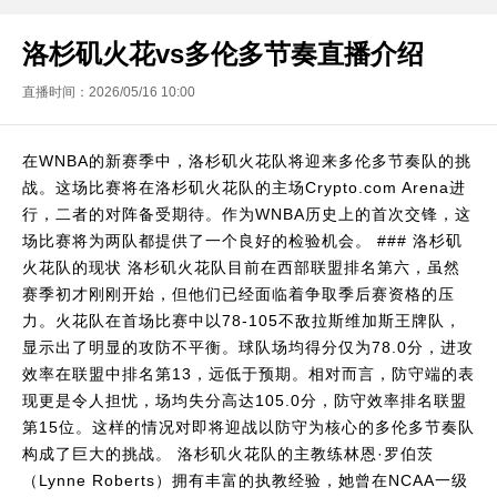
洛杉矶火花vs多伦多节奏直播介绍
直播时间：2026/05/16 10:00
在WNBA的新赛季中，洛杉矶火花队将迎来多伦多节奏队的挑
战。这场比赛将在洛杉矶火花队的主场Crypto.com Arena进
行，二者的对阵备受期待。作为WNBA历史上的首次交锋，这
场比赛将为两队都提供了一个良好的检验机会。 ### 洛杉矶
火花队的现状 洛杉矶火花队目前在西部联盟排名第六，虽然
赛季初才刚刚开始，但他们已经面临着争取季后赛资格的压
力。火花队在首场比赛中以78-105不敌拉斯维加斯王牌队，
显示出了明显的攻防不平衡。球队场均得分仅为78.0分，进攻
效率在联盟中排名第13，远低于预期。相对而言，防守端的表
现更是令人担忧，场均失分高达105.0分，防守效率排名联盟
第15位。这样的情况对即将迎战以防守为核心的多伦多节奏队
构成了巨大的挑战。 洛杉矶火花队的主教练林恩·罗伯茨
（Lynne Roberts）拥有丰富的执教经验，她曾在NCAA一级