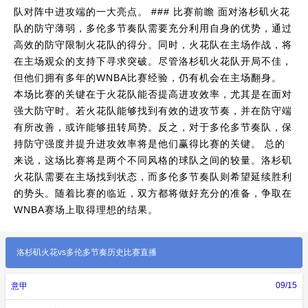
队对阵中进攻端的一大亮点。 ### 比赛前瞻 面对洛杉矶火花
队的防守薄弱，多伦多节奏队需要充分利用自身的优势，通过
高效的防守限制火花队的得分。同时，火花队在主场作战，将
在主场观众的支持下寻求突破。尽管洛杉矶火花队开局不佳，
但他们拥有多年的WNBA比赛经验，仍有机会在主场翻身。
本场比赛的关键在于火花队能否提高进攻效率，尤其是在面对
强大防守时。若火花队能够找到有效的进攻节奏，并在防守端
有所改善，或许能够扭转局势。反之，对于多伦多节奏队，保
持防守强度并提升进攻效率将是他们赢得比赛的关键。 总的
来说，这场比赛将是两个不同风格的球队之间的较量。洛杉矶
火花队需要在主场找到状态，而多伦多节奏队则希望延续胜利
的势头。随着比赛的临近，双方都将做好充分的准备，争取在
WNBA赛场上取得理想的结果。
洛杉矶火花vs多伦多节奏历史比赛直播
09/15
意甲