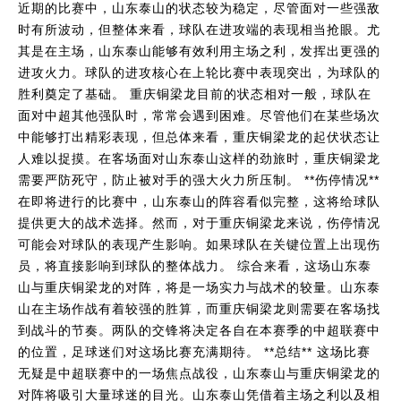
近期的比赛中，山东泰山的状态较为稳定，尽管面对一些强敌
时有所波动，但整体来看，球队在进攻端的表现相当抢眼。尤
其是在主场，山东泰山能够有效利用主场之利，发挥出更强的
进攻火力。球队的进攻核心在上轮比赛中表现突出，为球队的
胜利奠定了基础。 重庆铜梁龙目前的状态相对一般，球队在
面对中超其他强队时，常常会遇到困难。尽管他们在某些场次
中能够打出精彩表现，但总体来看，重庆铜梁龙的起伏状态让
人难以捉摸。在客场面对山东泰山这样的劲旅时，重庆铜梁龙
需要严防死守，防止被对手的强大火力所压制。 **伤停情况**
在即将进行的比赛中，山东泰山的阵容看似完整，这将给球队
提供更大的战术选择。然而，对于重庆铜梁龙来说，伤停情况
可能会对球队的表现产生影响。如果球队在关键位置上出现伤
员，将直接影响到球队的整体战力。 综合来看，这场山东泰
山与重庆铜梁龙的对阵，将是一场实力与战术的较量。山东泰
山在主场作战有着较强的胜算，而重庆铜梁龙则需要在客场找
到战斗的节奏。两队的交锋将决定各自在本赛季的中超联赛中
的位置，足球迷们对这场比赛充满期待。 **总结** 这场比赛
无疑是中超联赛中的一场焦点战役，山东泰山与重庆铜梁龙的
对阵将吸引大量球迷的目光。山东泰山凭借着主场之利以及相