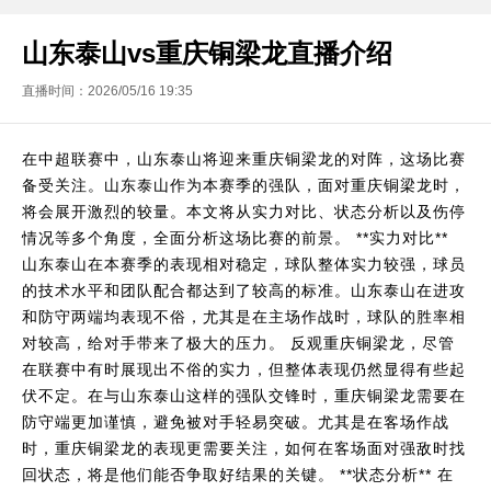
山东泰山vs重庆铜梁龙直播介绍
直播时间：2026/05/16 19:35
在中超联赛中，山东泰山将迎来重庆铜梁龙的对阵，这场比赛
备受关注。山东泰山作为本赛季的强队，面对重庆铜梁龙时，
将会展开激烈的较量。本文将从实力对比、状态分析以及伤停
情况等多个角度，全面分析这场比赛的前景。 **实力对比**
山东泰山在本赛季的表现相对稳定，球队整体实力较强，球员
的技术水平和团队配合都达到了较高的标准。山东泰山在进攻
和防守两端均表现不俗，尤其是在主场作战时，球队的胜率相
对较高，给对手带来了极大的压力。 反观重庆铜梁龙，尽管
在联赛中有时展现出不俗的实力，但整体表现仍然显得有些起
伏不定。在与山东泰山这样的强队交锋时，重庆铜梁龙需要在
防守端更加谨慎，避免被对手轻易突破。尤其是在客场作战
时，重庆铜梁龙的表现更需要关注，如何在客场面对强敌时找
回状态，将是他们能否争取好结果的关键。 **状态分析** 在