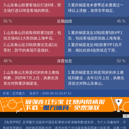
3.山东泰山联赛客场仅打进6球，而
3.重庆铜梁龙本赛季还未遭遇过一
主场打进12球是客场的两倍。
球以上溃败，发挥非常稳定。
55 %
近期战绩
45 %
1.山东泰山目前取得联赛2连胜，包
1.重庆铜梁龙近10轮联赛5胜4平1
括主场4比1大胜劲旅上海申花。
负，包括客场战胜劲旅上海海港。
2.山东泰山近10轮联赛仅完成1次
2.重庆铜梁龙近4轮联赛3平1负不
零封，防守的表现不是很好。
胜，相比此前4连胜状态下滑。
48 %
深度信息
52 %
1.山东泰山主帅是42岁的本土教练
1.重庆铜梁龙主帅是38岁的本土教
韩鹏，2025年7月上任，执教生涯
练刘建业，去年12月上任，执教生
首次对阵重庆铜梁龙。
涯首次对阵山东泰山。
作者：足球魔方
发表于：2026-05-13 23:47:12
【免责声明】足球魔方仅提供中国足彩赛前分析策略和数据支持，为个人兴趣创作，不
构成投资建议，据此购彩风险自担。请您在线下合法渠道购买国家公益彩票，远离一切