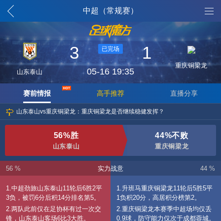
魔方列表
中超（常规赛）
3
1
已完场
重庆铜梁龙
05-16 19:35
山东泰山
赛前情报
高手推荐
直播分享
山东泰山vs重庆铜梁龙：重庆铜梁龙是否继续稳健发挥？
56%胜
44%不败
山东泰山
重庆铜梁龙
56 %
实力战意
44 %
1.中超劲旅山东泰山11轮后6胜2平
1.升班马重庆铜梁龙11轮后5胜5平
3负，被罚6分后积14分排名第5。
1负积20分，高居积分榜第2。
2.两队此前仅在足协杯有过一次交
2.重庆铜梁龙本赛季中超场均仅丢
锋，山东泰山客场6比3大胜。
0.9球，防守能力仅次于成都蓉城。