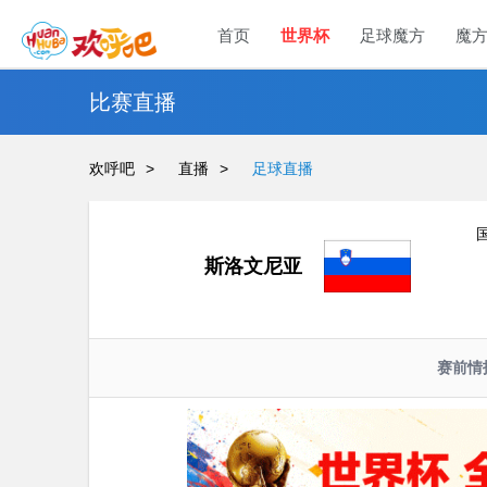
首页
世界杯
足球魔方
魔
比赛直播
欢呼吧
>
直播
>
足球直播
国
斯洛文尼亚
赛前情