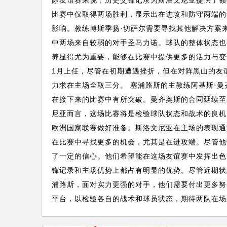
比赛中仅取得两场胜利，显示出在进攻和防守两端的
影响。教练博斯季扬·切萨尔需要寻找其他解决方案
中两场来自较弱的对手圣马力诺。球队的整体状态也
养显得尤为重要，能够在比赛中提供更多的活力与变化。
1月上任，尽管在初期遭遇挫折，但在对阵黑山的友
力求在主场全取三分。 塞浦路斯的主教练阿基斯·曼
在接下来的比赛中有所突破。曼齐奥斯的合同延续至20
尼亚而言，这场比赛将是检验球队状态和战术的良机
欧洲国家联赛做好准备。斯洛文尼亚在主场的表现通
在比赛中寻找更多的机会，尤其是在进攻端。尽管他
了一定的信心。他们希望能在这场友谊赛中发挥出色，
锋记录和主场优势上都占有明显的优势。尽管近期状
浦路斯，面对实力更强的对手，他们需要付出更多努
平台，以检验各自的战术和球员状态，期待两队在场