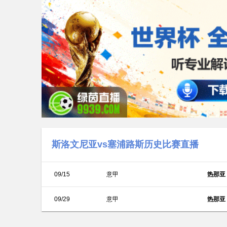
斯洛文尼亚vs塞浦路斯历史比赛直播
09/15
意甲
热那亚
09/29
意甲
热那亚