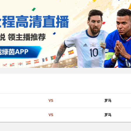
VS
罗马
VS
罗马