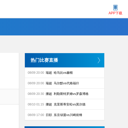
APP下载
热门比赛直播
08/09 20:00
瑞超
哈马比vs赫根
08/09 20:00
瑞超
马尔默vs代格福什
08/09 20:30
挪超
利勒斯特罗姆vs罗森博格
08/10 01:15
挪超
克里斯蒂安松vs莫尔德
08/09 17:00
日职
东京绿茵vs川崎前锋