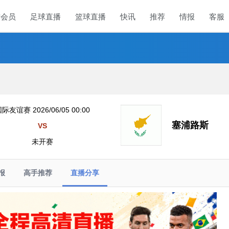
方会员
足球直播
篮球直播
快讯
推荐
情报
客服
际友谊赛 2026/06/05 00:00
塞浦路斯
VS
未开赛
报
高手推荐
直播分享