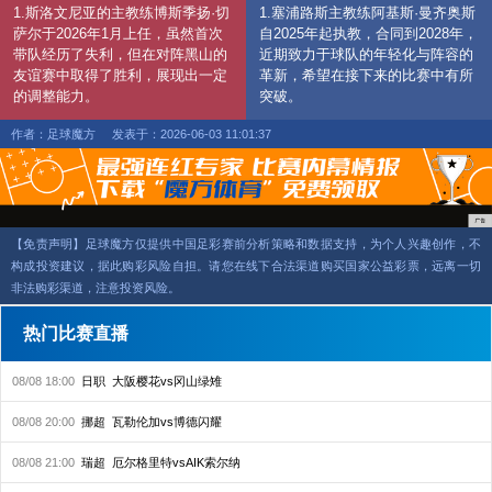
1.斯洛文尼亚的主教练博斯季扬·切
1.塞浦路斯主教练阿基斯·曼齐奥斯
萨尔于2026年1月上任，虽然首次
自2025年起执教，合同到2028年，
带队经历了失利，但在对阵黑山的
近期致力于球队的年轻化与阵容的
友谊赛中取得了胜利，展现出一定
革新，希望在接下来的比赛中有所
的调整能力。
突破。
作者：足球魔方
发表于：2026-06-03 11:01:37
【免责声明】足球魔方仅提供中国足彩赛前分析策略和数据支持，为个人兴趣创作，不
构成投资建议，据此购彩风险自担。请您在线下合法渠道购买国家公益彩票，远离一切
非法购彩渠道，注意投资风险。
热门比赛直播
08/08 18:00
日职
大阪樱花vs冈山绿雉
08/08 20:00
挪超
瓦勒伦加vs博德闪耀
08/08 21:00
瑞超
厄尔格里特vsAIK索尔纳