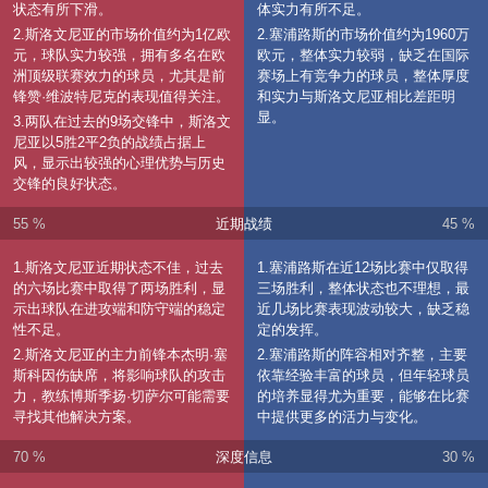
状态有所下滑。
体实力有所不足。
2.斯洛文尼亚的市场价值约为1亿欧
2.塞浦路斯的市场价值约为1960万
元，球队实力较强，拥有多名在欧
欧元，整体实力较弱，缺乏在国际
洲顶级联赛效力的球员，尤其是前
赛场上有竞争力的球员，整体厚度
锋赞·维波特尼克的表现值得关注。
和实力与斯洛文尼亚相比差距明
显。
3.两队在过去的9场交锋中，斯洛文
尼亚以5胜2平2负的战绩占据上
风，显示出较强的心理优势与历史
交锋的良好状态。
55 %
近期战绩
45 %
1.斯洛文尼亚近期状态不佳，过去
1.塞浦路斯在近12场比赛中仅取得
的六场比赛中取得了两场胜利，显
三场胜利，整体状态也不理想，最
示出球队在进攻端和防守端的稳定
近几场比赛表现波动较大，缺乏稳
性不足。
定的发挥。
2.斯洛文尼亚的主力前锋本杰明·塞
2.塞浦路斯的阵容相对齐整，主要
斯科因伤缺席，将影响球队的攻击
依靠经验丰富的球员，但年轻球员
力，教练博斯季扬·切萨尔可能需要
的培养显得尤为重要，能够在比赛
寻找其他解决方案。
中提供更多的活力与变化。
70 %
深度信息
30 %