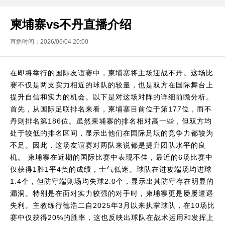
柬埔寨vs不丹直播介绍
直播时间：2026/06/04 20:00
在即将举行的国际友谊赛中，柬埔寨将主场迎战不丹。这场比
赛不仅是两支实力相近的球队的较量，也是双方在国际舞台上
提升自信和实力的机会。以下是对这场对阵的详细前瞻分析。
首先，从国际足联排名来看，柬埔寨目前位于第177位，而不
丹则排名第186位。虽然柬埔寨的排名相对高一些，但双方均
处于较低的排名区间，显示出他们在国际足坛的竞争力都较为
不足。因此，这场友谊赛对两队来说都是提升团队水平的良
机。 柬埔寨在近期的国际比赛中表现不佳，最近的6场比赛中
仅获得1胜1平4负的成绩，士气低迷。球队在进攻端场均进球
1.4个，但防守端则场均失球2.0个，显示出其防守存在明显的
漏洞。特别是在面对实力较强的对手时，柬埔寨更是屡屡遭遇
失利。主教练行德浩二自2025年3月以来执掌球队，在10场比
赛中仅获得20%的胜率，这也反映出球队在战术运用和发挥上