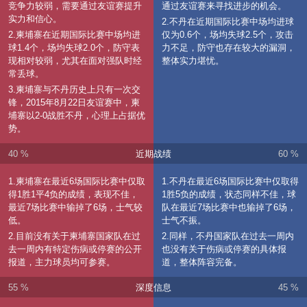
竞争力较弱，需要通过友谊赛提升
通过友谊赛来寻找进步的机会。
实力和信心。
2.不丹在近期国际比赛中场均进球
2.柬埔寨在近期国际比赛中场均进
仅为0.6个，场均失球2.5个，攻击
球1.4个，场均失球2.0个，防守表
力不足，防守也存在较大的漏洞，
现相对较弱，尤其在面对强队时经
整体实力堪忧。
常丢球。
3.柬埔寨与不丹历史上只有一次交
锋，2015年8月22日友谊赛中，柬
埔寨以2-0战胜不丹，心理上占据优
势。
40 %
近期战绩
60 %
1.柬埔寨在最近6场国际比赛中仅取
1.不丹在最近6场国际比赛中仅取得
得1胜1平4负的成绩，表现不佳，
1胜5负的成绩，状态同样不佳，球
最近7场比赛中输掉了6场，士气较
队在最近7场比赛中也输掉了6场，
低。
士气不振。
2.目前没有关于柬埔寨国家队在过
2.同样，不丹国家队在过去一周内
去一周内有特定伤病或停赛的公开
也没有关于伤病或停赛的具体报
报道，主力球员均可参赛。
道，整体阵容完备。
55 %
深度信息
45 %