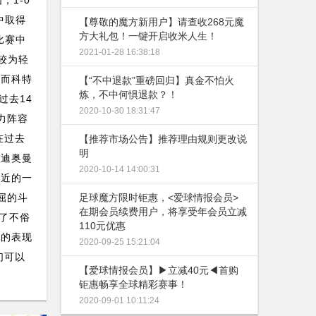
中取得
【尊敬的魔方新用户】请查收268元魔
方大礼包！一键开启收米人生！
比赛中
2021-01-28 16:38:18
较为轻
。而科特
【“不中退款”重磅回归】真金不怕火
炼，不中何惧退款？！
过去14
2020-10-30 18:31:47
力阵容
在过去
【推荐市场公告】推荐理由规则更改说
明
-迪奥曼
2020-10-14 14:00:31
最近的一
屈的斗
足球魔方限时钜惠，<爱球情报会员>
在期会员续费用户，将享受年会员立减
现了不俗
110元优惠
场的表现
2020-09-25 15:21:04
们可以
【爱球情报会员】▶立减40元◀首购
钜惠畅享全球精彩赛事！
2020-09-01 10:11:24