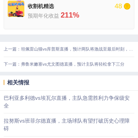
48
收割机精选
211%
预期年化收益
上一篇：坦佩雷山猫vs库普斯直播，预计两队将激战至最后时刻，胜负难分
下一篇：弗鲁米嫩塞vs尤文图德直播，预计主队将轻松拿下三分
相关情报
巴利亚多利德vs埃瓦尔直播，主队急需胜利力争保级安
全
拉努斯vs班菲尔德直播，主场球队有望打破历史心理障
碍