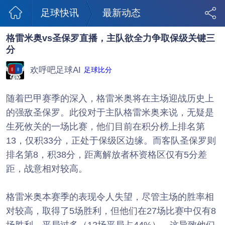
足球快讯
最新动态
格雷米奥vs圣保罗直播，主队欲全力争取保级关键三
分
欢呼吧足球AI
足球比分
随着巴甲赛季的深入，格雷米奥将在主场迎战历史上
的强敌圣保罗。此役对于主队格雷米奥来说，无疑是
生死攸关的一场比赛，他们目前在积分榜上排名第
13，仅积33分，正处于保级区边缘。而客队圣保罗则
排名第8，积38分，距离解放者杯资格区仅有5分差
距，战意相对较高。
格雷米奥本赛季的表现令人失望，尽管主场的胜率相
对较高，取得了5场胜利，但他们在27场比赛中仅有8