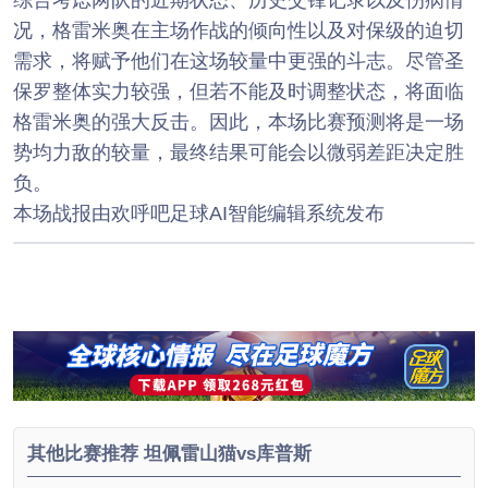
综合考虑两队的近期状态、历史交锋记录以及伤病情
况，格雷米奥在主场作战的倾向性以及对保级的迫切
需求，将赋予他们在这场较量中更强的斗志。尽管圣
保罗整体实力较强，但若不能及时调整状态，将面临
格雷米奥的强大反击。因此，本场比赛预测将是一场
势均力敌的较量，最终结果可能会以微弱差距决定胜
负。
本场战报由欢呼吧足球AI智能编辑系统发布
其他比赛推荐 坦佩雷山猫vs库普斯