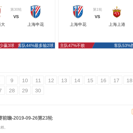
第30轮
第1轮
VS
VS
恒大
上海申花
上海申花
上海上港
少赢3球
客队44%最多输2球
主队47%不败
客队53%
8
9
10
11
12
13
14
15
16
17
18
7
28
29
30
-2019-09-26第23轮
信赖。