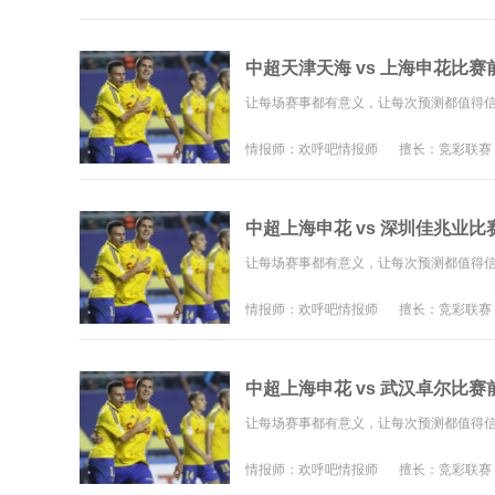
中超天津天海 vs 上海申花比赛前瞻-
让每场赛事都有意义，让每次预测都值得
情报师：欢呼吧情报师
擅长：竞彩联赛
中超上海申花 vs 深圳佳兆业比赛前瞻
让每场赛事都有意义，让每次预测都值得
情报师：欢呼吧情报师
擅长：竞彩联赛
中超上海申花 vs 武汉卓尔比赛前瞻-
让每场赛事都有意义，让每次预测都值得
情报师：欢呼吧情报师
擅长：竞彩联赛