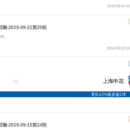
2019-09-24 19
2019-09-21第25轮
信赖。
2019-09-19 19
上海申花
vs
客队62%最多输1球
2019-09-15第24轮