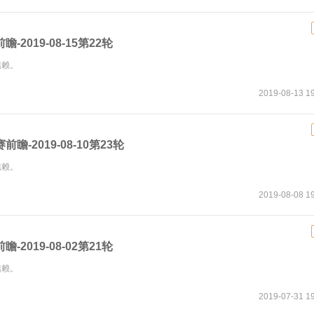
2019-08-15第22轮
信赖。
2019-08-13 19
-2019-08-10第23轮
信赖。
2019-08-08 19
2019-08-02第21轮
信赖。
2019-07-31 19