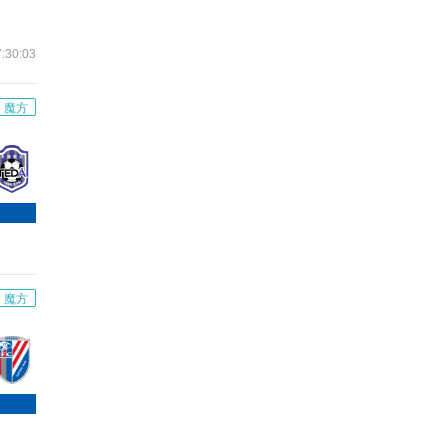
:30:03
魔方
魔方