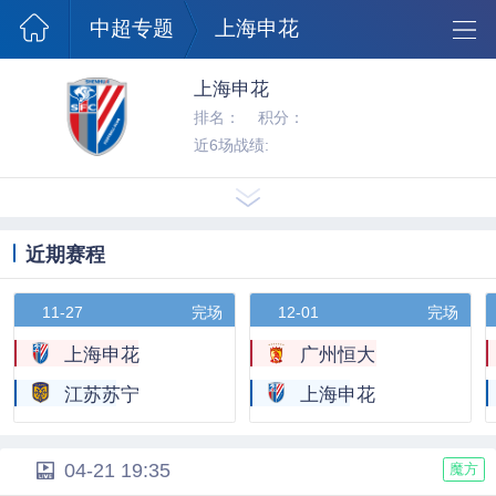
澳超球队
中超专题
上海申花
上海申花
排名：
积分：
近6场战绩:
近期赛程
11-27
完场
12-01
完场
上海申花
广州恒大
江苏苏宁
上海申花
04-21 19:35
魔方