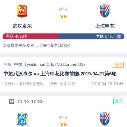
第6轮
vs
武汉卓尔
上海申花
主队 46%胜
客队 54%不败
武汉卓尔主场稳固，上海申花客场求胜
中超
中超 Týnište nad Orlicí VS Burundi U17
情报
中超武汉卓尔 vs 上海申花比赛前瞻-2019-04-21第6轮
情报师：欢呼吧情报师
擅长: 竞彩联赛
2019-04-19 19:45
04-12 19:35
魔方
第5轮
vs