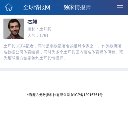
全球情报网
独家情报师
杰姆
擅长：土耳其
人气：1761
土耳其UEFA记者，同时是南欧最著名的足球专家之一。作为欧洲著
名数据公司体育编辑，同时为多个土耳其国内著名体育媒体供稿。现
为足球魔方独家签约土耳其情报师。
上海魔方元数据科技有限公司
沪ICP备12016761号